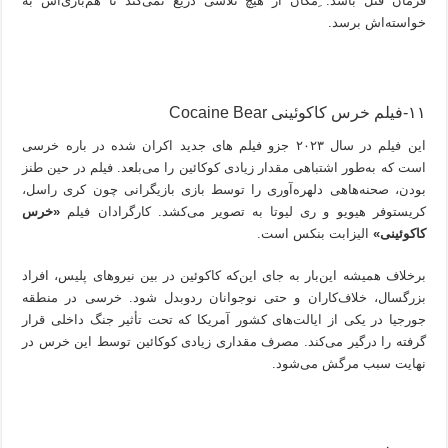
فرمان قتل باشد. ِمگان از هیچ تلاشی دریغ نمی‌کند تا هم‌بازی‌اش به
خواسته‌اش برسد.
۱۱-فیلم خرس کاکوئینی Cocaine Bear
این فیلم در سال ۲۰۲۳ جزو فیلم ‌های جدید اکران شده در باره خرسی
است که به‌طور اشتباهی مقدار زیادی کوکائین را می‌بلعد. فیلم در حین طنز
بودن، صحنه‌هاهی دلهره‌آوری را توسط بازی بازیگرانی چون کری راسل،
کریستوفر هیویو و ری لیوتا به تصویر می‌کشد. کارگرادان فیلم
«خرس
کاکوئینی»
الیزابت بنکس است.
برخلاف همیشه این‌بار به جای این‌که کاکوئین در بین نیروهای پلیس، افراد
بزرگسال، خلاف‌کاران و حتی نوجوانان ردوبدل شود. خرسی در منطقه
جورجیا در یکی از ایالت‌های کشور آمریکا که تحت تأثیر جنگ داخلی قرار
گرفته را درگیر می‌کند. مصرف مقداری زیادی کوکائین توسط این خرس در
نهایت سبب مرگش می‌شود.