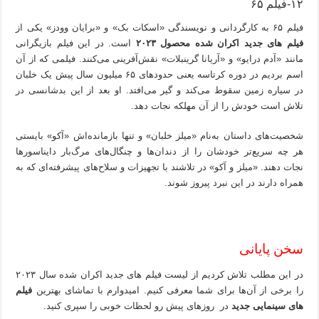
۱۲-فیلم ۶۵
فیلم ۶۵ به کارگردانی و نویسندگی «اسکات بک» و «برایان وودز» یکی از
فیلم های جدید اکران شده محصول ۲۰۲۳
است. در این فیلم بازیگرانی
مانند «آدم درایو» و «آریانا گرینبلات» نقش‌آفرینی می‌کنند. فیلمی که از آن
اسم بردیم در دوره کرتاسه یعنی حدودهای ۶۵ میلیون سال پیش یک خلبان
در سیاره زمین سقوط می‌کند و گیر می‌افتد. او بعد از این بدشانسی در
تلاش است خودش را از آن مهلکه نجات دهد.
شخصیت‌های داستان به‌نام «میلز خلبان» و تنها بازمانده‎‌اش «آکو» بایستی
هر چه سریع‌تر خودشان را از دندان‌ها و چنگال‌های مرگ‌بار دایناسورها
نجات دهند. «میلز و آکو» در تلاشند با تجهیزات و سلاح‌های پیشرفته‌ای که به
همراه دارند در این نبرد پیروز شوند.
سخن پایانی
در این مطلب تلاش کردیم از لیست فیلم های جدید اکران شده سال ۲۰۲۳
را برخی از آن‌ها برای شما معرفی کنیم. امیدوارم با تماشای بهترین
فیلم
های سینمایی جدید
در روزهای پیش‌ رو لحظات خوبی را سپری کنید.