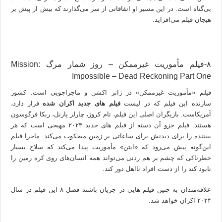
بی‌گناه است. در این مسیر او اتفاقاتی از سر می‌گذارند که بیش از پیش بر
هیجان فیلم می‌افزاید.
۸-فیلم مأموریت غیرممکن – روز شمار مرگ Mission:
Impossible – Dead Reckoning Part One
فیلم «مأموریت غیرممکن» در ژانر اکشن و ماجراجویی است. کشور
سازنده این فیلم که در لیست
فیلم های جدید اکران شده
قرار دارد،
آمریکاست. بازیگران اصلی این فیلم، تام کروز، چارلز پارنل، ربکا فرگوسون
هستند. فیلم جزو آن دسته از فیلم های جدید ۲۰۲۳ مهیجی است که هر
ببیننده را برای دیدنش برای ساعاتی بر زمین میخکوب می‌کند. ماجرا فیلم
این‌گونه پیش می‌رود که «ایتن» مأموریت پیدا می‌کند که سلاح بسیار
خطرناکی که چشم بر هم زدنی می‌تواند همه انسان‌های روی کره زمین را
نابود کند را از دست افراد نا‌‌اهل دور کند.
علاقه‌مندان به چنین فیلم هایی در جریان باشند فصل ۸ این فیلم در سال
۲۰۲۴ اکران خواهد شد.