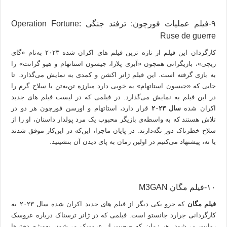
۹-فیلم عملیات فورچون: ترفند جنگی Operation Fortune:
Ruse de guerre
کارگردان این فیلم از تازه ترین فیلم های اکران شده ۲۰۲۳ به‌نام «گای
ریچی»، بازیگرانی همچون «آبری پلازا، جیسون استاتهام و هیو گرانت» را
به بازی گرفته است. این فیلم ژانر اکشن و کمدی به نمایش می‌گذارد. تا
جایی که «جیسون استاتهام» به خوبی دارد مبارزه تن‌به‌تن با سلاح گرم را
در این فیلم به نمایش می‌گذارد. در فیلمی که در لیست فیلم های جدید
اکران شده
سال ۲۰۲۳
قرار دارد، استاتهام و اورسن فورچون هر دو در
تلاش هستند که به واسطه‌ی بازیگر محبوب یک مرد پولدار داستان، او را از
سلاح خطرناک دور نگه‌دارند. در پایان ماجرا، این‌که در این‌کار موفق شدند
یا نه، پیشنهاد می‌کنیم در اولین زمان به پای دیدن آن بنشینید.
۱۰-فیلم مگان M3GAN
فیلم مگان
که جزو یکی دیگر از فیلم های جدید اکران شده سال ۲۰۲۳ به
کارگردانی جرارد جانستو است. فیلمی که در ژانر ترسناک درباره عروسک
روایت می‌شود. هر زمان که صحبت از عروسک می‌شود، به‌ویژه دخترها