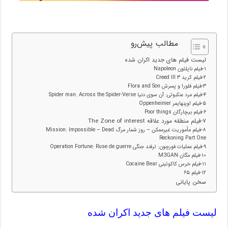
مطالب پیش‌رو
لیست فیلم های جدید اکران شده
۱-فیلم ناپلئون Napoleon
۲-فیلم کرید ۳ Creed III
۳-فیلم فلورا و پسرش Flora and Son
۴-فیلم مرد عنکبوتی: آن سوی دنیا Spider man: Across the Spider-Verse
۵-فیلم اوپنهایمر Oppenheimer
۶-فیلم بیچارگان Poor things
۷-فیلم منطقه مورد علاقه The Zone of interest
۸-فیلم مأموریت غیرممکن – روز شمار مرگ Mission: Impossible – Dead
Reckoning Part One
۹-فیلم عملیات فورچون: ترفند جنگی Operation Fortune: Ruse de guerre
۱۰-فیلم مگان M3GAN
۱۱-فیلم خرس کاکوئینی Cocaine Bear
۱۲-فیلم ۶۵
سخن پایانی
لیست فیلم های جدید اکران شده