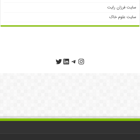
سایت فرزان رایت
سایت علوم خاک
تلگرام
اینستاگرم
توییتر
لینکداین