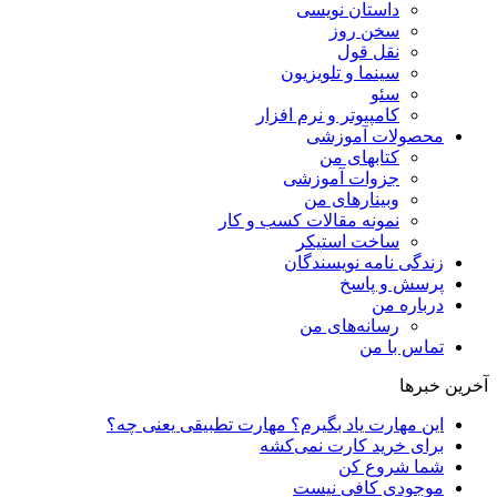
داستان نویسی
سخن روز
نقل قول
سینما و تلویزیون
سئو
کامپیوتر و نرم افزار
محصولات آموزشی
کتابهای من
جزوات آموزشی
وبینارهای من
نمونه مقالات کسب و کار
ساخت استیکر
زندگی نامه نویسندگان
پرسش و پاسخ
درباره من
رسانه‌ها‌ی من
تماس با من
آخرین خبرها
این مهارت یاد بگیرم؟ مهارت تطبیقی یعنی چه؟
برای خرید کارت نمی‌‌کشه
شما شروع کن
موجودی کافی نیست