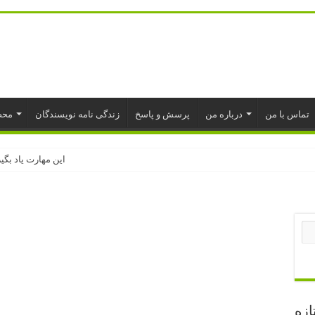
تماس با من
درباره من
پرسش و پاسخ
زندگی نامه نویسندگان
محص
این مهارت یاد بگ
برای خرید کارت ن
شما شروع کن
موجودی کافی نی
یادداشت کارهای ن
دسترسی به اینترن
۲۵ سال محکومیت برای نوشتن یادداشت روزانه
ازه