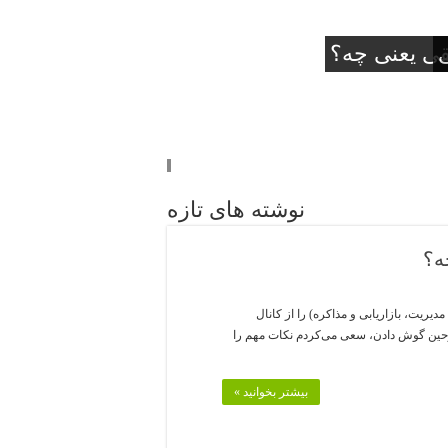
 شب هول
۱۰ کلمه
قی یعنی چه؟
ید
نوشته های تازه
ه؟
ریت، بازاریابی و مذاکره) را از کانال
رحین گوش دادن، سعی می‌کردم نکات مهم را
بیشتر بخوانید »