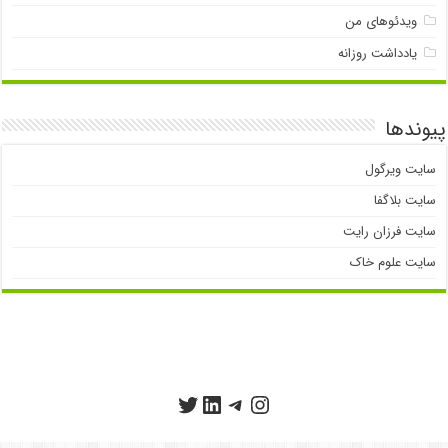
ویدئوهای من
یادداشت روزانه
پیوندها
سایت ویرگول
سایت بلاگفا
سایت فرزان رایت
سایت علوم خاک
تلگرام
اینستاگرم
توییتر
لینکداین