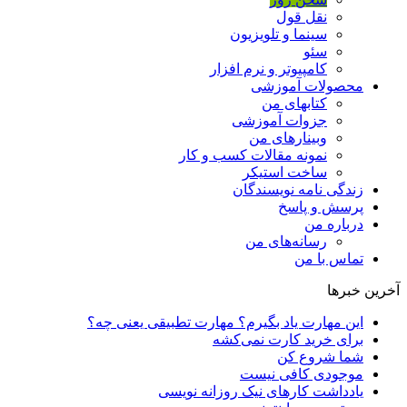
نقل قول
سینما و تلویزیون
سئو
کامپیوتر و نرم افزار
محصولات آموزشی
کتابهای من
جزوات آموزشی
وبینارهای من
نمونه مقالات کسب و کار
ساخت استیکر
زندگی نامه نویسندگان
پرسش و پاسخ
درباره من
رسانه‌ها‌ی من
تماس با من
آخرین خبرها
این مهارت یاد بگیرم؟ مهارت تطبیقی یعنی چه؟
برای خرید کارت نمی‌‌کشه
شما شروع کن
موجودی کافی نیست
یادداشت کارهای نیک روزانه نویسی