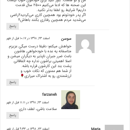
من و تو هست. باور کنید برای خودمون خوب نیست
این صحنه ها که ادعا می‌کنیم ۲۵۰۰ سال قدمت
داریم!! شرایط رو لطفا بدتر نکنید.
اگر پدر خودتونم بود همچین کاری می‌کردید!!راضی
می‌شدید مردم همچین رفتاری بکنند باهاش!!
پاسخ
سوسن
اسفند ۲۳, ۱۳۹۸ در ۱۰:۱۷ قبل از ظهر
خواهش میکنم؛ دقیقا درست میگی عزیزم.
متاسفانه یه عده با خودخواهی هاشون
باعث ضرر جبران ناپذیر به دیگران میشن و
اصلا اهمیتی براشون نداره چه اتفاقاتی
پشت بند این کارشون قراره باشه.
از شما هم ممنون که نکات خوب و
ارزشمندی رو به اشتراک میزاری
پاسخ
farzaneh
اسفند ۲۳, ۱۳۹۸ در ۱۱:۱۱ قبل از ظهر
سلامت باشی، لطف داری
پاسخ
Maria
اسفند ۲۳, ۱۳۹۸ در ۹:۳۳ قبل از ظهر