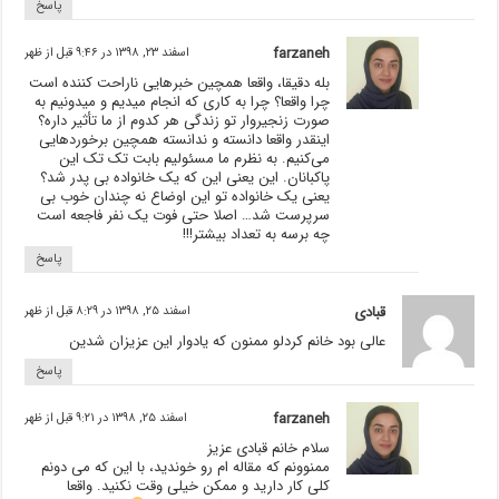
پاسخ
farzaneh
اسفند ۲۳, ۱۳۹۸ در ۹:۴۶ قبل از ظهر
بله دقیقا، واقعا همچین خبرهایی ناراحت کننده است
چرا واقعا؟ چرا به کاری که انجام میدیم و میدونیم به
صورت زنجیروار تو زندگی هر کدوم از ما تأثیر داره؟
اینقدر واقعا دانسته و ندانسته همچین برخوردهایی
می‌کنیم. به نظرم ما مسئولیم بابت تک تک این
پاکبانان. این یعنی این که یک خانواده بی پدر شد؟
یعنی یک خانواده تو این اوضاع نه چندان خوب بی
سرپرست شد… اصلا حتی فوت یک نفر فاجعه است
چه برسه به تعداد بیشتر!!!
پاسخ
قبادی
اسفند ۲۵, ۱۳۹۸ در ۸:۲۹ قبل از ظهر
عالی بود خانم کردلو ممنون که یادوار این عزیزان شدین
پاسخ
farzaneh
اسفند ۲۵, ۱۳۹۸ در ۹:۲۱ قبل از ظهر
سلام خانم قبادی عزیز
ممنوونم که مقاله ام رو خوندید، با این که می دونم
کلی کار دارید و ممکن خیلی وقت نکنید. واقعا