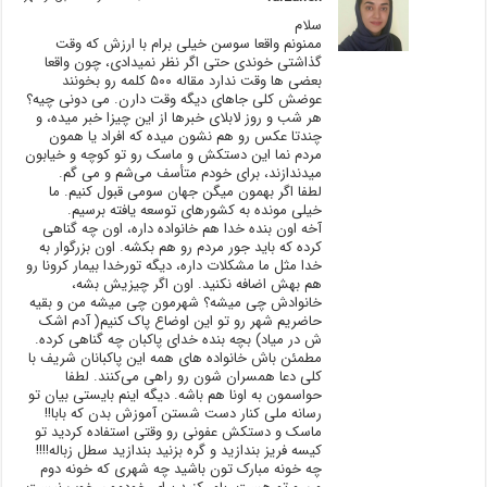
سلام
ممنونم واقعا سوسن خیلی برام با ارزش که وقت
گذاشتی خوندی حتی اگر نظر نمیدادی، چون واقعا
بعضی ها وقت ندارد مقاله ۵۰۰ کلمه رو بخونند
عوضش کلی جاهای دیگه وقت دارن. می دونی چیه؟
هر شب و روز لابلای خبرها از این چیزا خبر میده، و
چندتا عکس رو هم نشون میده که افراد یا همون
مردم نما این دستکش و ماسک رو تو کوچه و خیابون
میدندازند، برای خودم متأسف می‌شم و می گم.
لطفا اگر بهمون میگن جهان سومی قبول کنیم. ما
خیلی مونده به کشورهای توسعه یافته برسیم.
آخه اون بنده خدا هم خانواده داره، اون چه گناهی
کرده که باید جور مردم رو هم بکشه. اون بزرگوار به
خدا مثل ما مشکلات داره، دیگه تورخدا بیمار کرونا رو
هم بهش اضافه نکنید. اون اگر چیزیش بشه،
خانوادش چی میشه؟ شهرمون چی میشه من و بقیه
حاضریم شهر رو تو این اوضاع پاک کنیم( آدم اشک
ش در میاد) بچه بنده خدای پاکبان چه گناهی کرده.
مطمئن باش خانواده های همه این پاکبانان شریف با
کلی دعا همسران شون رو راهی می‌کنند. لطفا
حواسمون به اونا هم باشه. دیگه اینم بایستی بیان تو
رسانه ملی کنار دست شستن آموزش بدن که بابا!!
ماسک و دستکش عفونی رو وقتی استفاده کردید تو
کیسه فریز بندازید و گره بزنید بندازید سطل زباله!!!!
چه خونه مبارک تون باشید چه شهری که خونه دوم