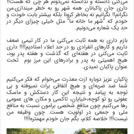
می‌کنی دانسته و ندانسته نمی‌دونم هر چی که هست!!
داری جان پاکبانان همه شهر رو به خطر میندازی.من
نگرانم!! نگرانیم نه بخاطر کرونا بلکه بیشتر بابت خودت و
خودم که “شهر ما خانه ما” مثل خیلی چیزای دیگر در
حد یک شعاره می‌دونیم.
بازم داری به همه ثابت می‌کنی ما در کار تیمی ضعف
داریم و کارهای انفرادی رو در حد اعلاء استادیم!!!! داری
ثایت می‌کنی در هفته‌ای که گذشت و هفته پدر بود،
هیج اهمیتی به پدر و برادرهای این مرز بوم تحت
عنوان پاکبان نمیدی.
پاکبان عزیز دوباره ازت معذرت می‌خوام که فکر می‌کنیم
شما ضد ضربه‌ای و هیچ اتفاقی برات نمیوفته و بی
توجه به پیامد و نتیجه این کار دستکش و ماسک
عفونی رو تو کوچه،خیایان، تاکسی و مکان های عمومی
رها می‌‌کنیم چون منافع شخصی برامون نسبت به منافع
ملی و جمعی در اولویت هست. چون وظیفه من
نیست!!! خلاصه کلام، بگم جان خودم مهمتره!!!!