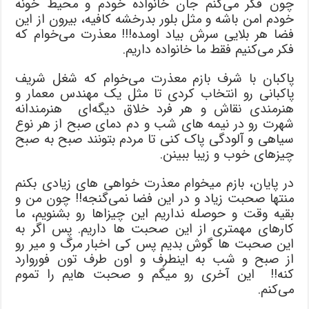
چون فکر می‌کنم جان خانواده خودم و محیط خونه
خودم امن باشه و مثل بلور بدرخشه کافیه، بیرون از این
فضا هر بلایی سرش بیاد اومده!!! معذرت می‌خوام که
فکر می‌کنیم فقط ما خانواده داریم.
پاکبان با شرف بازم معذرت می‌خوام که شغل شریف
پاکبانی رو انتخاب کردی تا مثل یک مهندس معمار و
هنرمندی نقاش و هر فرد خلاق دیگه‌ای هنرمندانه
شهرت رو در نیمه های شب و دم دمای صبح از هر نوع
سیاهی و آلودگی پاک کنی تا مردم بتونند صبح به صبح
چیزهای خوب و زیبا ببینن.
در پایان، بازم میخوام معذرت خواهی های زیادی بکنم
منتها صحبت زیاد و در این فضا نمی‌گنجه!! چون من و
بقیه وقت و حوصله نداریم این چیزاها رو بشنویم، ما
کارهای مهمتری از این صحبت ها داریم. پس اگر به
این صحبت ها گوش بدیم پس کی اخبار مرگ و میر رو
از صبح و شب به اینطرف و اون طرف تون فوروارد
کنه!! این آخری رو میگم و صحبت هایم را تموم
می‌کنم.