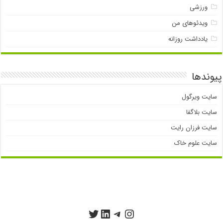
ورزشی
ویدئوهای من
یادداشت روزانه
پیوندها
سایت ویرگول
سایت بلاگفا
سایت فرزان رایت
سایت علوم خاک
تلگرام
اینستاگرم
توییتر
لینکداین