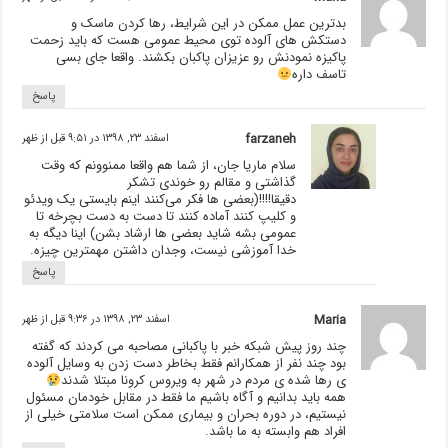
بدترین عمل ممکن در این شرایط، رها کردن ماسک و
دستکش های آلوده توی محیط عمومی هست که باید زحمت
پاکیزه نمودنش رو عزیزان پاکبان بکشند. واقعا جای بسی
تاسف داره
پاسخ
farzaneh
اسفند ۲۳, ۱۳۹۸ در ۹:۵۱ قبل از ظهر
سلام ماریا جان، از شما هم واقعا ممنوونم که وقت
گذاشتی و مقالم رو خوندی تشکر
دقیقا!!!!(بعضی ها فکر می‌کنند اینم بایستی یک ویدئو
و کلیپ کنند آماده کنند تا دست به دست بچرخه تا
عمومی بشه شاید بعضی ها ارشاد بشن) اینا دیگه به
خدا آموزشی نیست، وجدان داشتن مهمترین چیزه.
پاسخ
Maria
اسفند ۲۳, ۱۳۹۸ در ۹:۳۶ قبل از ظهر
چند روز پیش شبکه خبر با پاکبانی مصاحبه می کردند که گفته
بود چند نفر از همکارانم فقط بخاطر دست زدن به وسایل آلوده
ی رها شده ی مردم در شهر به ویروس کرونا مبتلا شدند
همه باید بدانیم و آگاه باشیم ما فقط در مقابل خودمان مسئول
نیستیم، در دوره بحران و بیماری ممکن است سلامتی خیلی از
افراد هم وابسته به ما باشد.