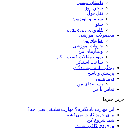
داستان نویسی
سخن روز
نقل قول
سینما و تلویزیون
سئو
کامپیوتر و نرم افزار
محصولات آموزشی
کتابهای من
جزوات آموزشی
وبینارهای من
نمونه مقالات کسب و کار
ساخت استیکر
زندگی نامه نویسندگان
پرسش و پاسخ
درباره من
رسانه‌ها‌ی من
تماس با من
آخرین خبرها
این مهارت یاد بگیرم؟ مهارت تطبیقی یعنی چه؟
برای خرید کارت نمی‌‌کشه
شما شروع کن
موجودی کافی نیست