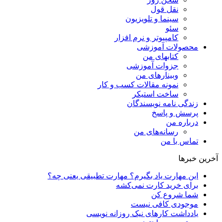
نقل قول
سینما و تلویزیون
سئو
کامپیوتر و نرم افزار
محصولات آموزشی
کتابهای من
جزوات آموزشی
وبینارهای من
نمونه مقالات کسب و کار
ساخت استیکر
زندگی نامه نویسندگان
پرسش و پاسخ
درباره من
رسانه‌ها‌ی من
تماس با من
آخرین خبرها
این مهارت یاد بگیرم؟ مهارت تطبیقی یعنی چه؟
برای خرید کارت نمی‌‌کشه
شما شروع کن
موجودی کافی نیست
یادداشت کارهای نیک روزانه نویسی