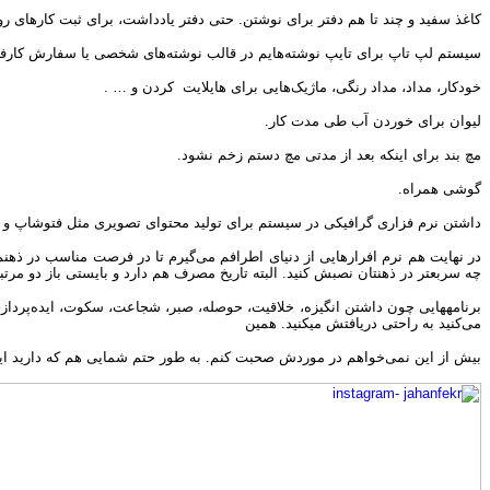
کاغذ سفید و چند تا هم دفتر برای نوشتن. حتی دفتر یادداشت، برای ثبت کارهای روزا
سیستم لپ تاپ برای تایپ نوشته‌هایم در قالب نوشته‌های شخصی یا سفارش کارفر
خودکار، مداد، مداد رنگی، ماژیک‌هایی برای هایلایت کردن و … .
لیوان برای خوردن آب طی مدت کار.
مچ بند برای اینکه بعد از مدتی مچ دستم زخم نشود.
گوشی همراه.
داشتن نرم فزاری گرافیکی در سیستم برای تولید محتوای تصویری مثل فتوشاپ و 
در نهایت هم نرم افرارهایی از دنیای اطرافم می‌گیرم تا در فرصت مناسب در ذهنم ن
چه سربعتر در ذهنتان نصبش کنید. البته تاریخ مصرف هم دارد و بایستی باز دو مرت
برنامه‎هایی چون داشتن انگیزه، خلاقیت، حوصله، صبر، شجاعت، سکوت، ایده‌پ
می‌کنید به راحتی دریافتش می‎کنید. همین
بیش از این نمی‌خواهم در موردش صحبت کنم. به طور حتم شمایی هم که دارید این 