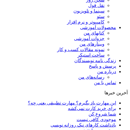
نقل قول
سینما و تلویزیون
سئو
کامپیوتر و نرم افزار
محصولات آموزشی
کتابهای من
جزوات آموزشی
وبینارهای من
نمونه مقالات کسب و کار
ساخت استیکر
زندگی نامه نویسندگان
پرسش و پاسخ
درباره من
رسانه‌ها‌ی من
تماس با من
آخرین خبرها
این مهارت یاد بگیرم؟ مهارت تطبیقی یعنی چه؟
برای خرید کارت نمی‌‌کشه
شما شروع کن
موجودی کافی نیست
یادداشت کارهای نیک روزانه نویسی