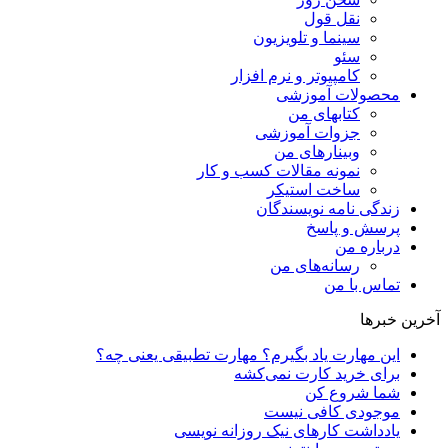
نقل قول
سینما و تلویزیون
سئو
کامپیوتر و نرم افزار
محصولات آموزشی
کتابهای من
جزوات آموزشی
وبینارهای من
نمونه مقالات کسب و کار
ساخت استیکر
زندگی نامه نویسندگان
پرسش و پاسخ
درباره من
رسانه‌ها‌ی من
تماس با من
آخرین خبرها
این مهارت یاد بگیرم؟ مهارت تطبیقی یعنی چه؟
برای خرید کارت نمی‌‌کشه
شما شروع کن
موجودی کافی نیست
یادداشت کارهای نیک روزانه نویسی