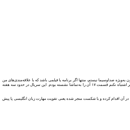
که «تماشا» نگاه می‌کردم. خیلی از مخاطبان۲۴ ساعته و پروپاقرص برنامه‌های تلویزیون به‌ویژه صدا‌وسیما نیستم، منتها اگر برنامه یا فیلمی باشد که با علاقه‌مندی‌های من
هم‌سو باشد، زمان کنار می‌گذارم و نگاهم را به صفحه تلویزیون می‌دوزم. به‌خصوص اگر آن برنامه فیلم ژاپنی باشد که برایم نوستالژی دارد. خلاصه دیشب سریالی که اگر اشتباه نکنم قسمت ۱۷ آن را به‌تماشا نشسته بودم. این سریال در حدود سه هفته
در آن اقدام‌ کرده و با شکست منجر شده یعنی تقویت مهارت زبان انگلیسی پا پیش