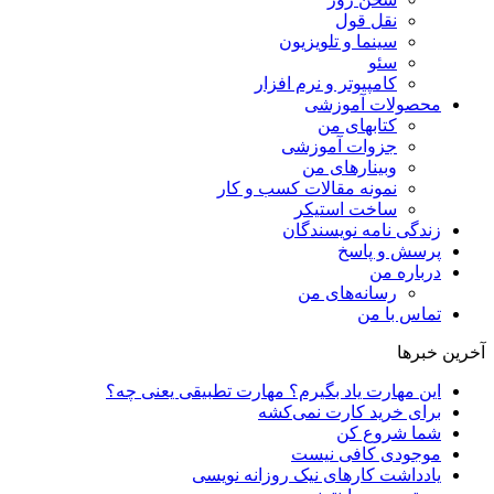
نقل قول
سینما و تلویزیون
سئو
کامپیوتر و نرم افزار
محصولات آموزشی
کتابهای من
جزوات آموزشی
وبینارهای من
نمونه مقالات کسب و کار
ساخت استیکر
زندگی نامه نویسندگان
پرسش و پاسخ
درباره من
رسانه‌ها‌ی من
تماس با من
آخرین خبرها
این مهارت یاد بگیرم؟ مهارت تطبیقی یعنی چه؟
برای خرید کارت نمی‌‌کشه
شما شروع کن
موجودی کافی نیست
یادداشت کارهای نیک روزانه نویسی