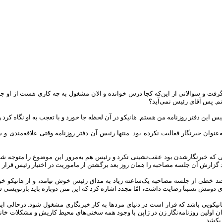
فت و سوالاتی از این‌که کجا درس خوانده و الان مشغول به چه کاری هست از او جو
نم. پس آقای رئیس نمی‌آید؟
یس این دفتر روزنامه من هستم. هانیکو در آن لحظه جا خورد و با تعجب به او نگاه کرد 
که خبرنگار‌شدن بود عقب‌نشینی نکرد و رئیس هم به‌مرور این موضوع را متوجه شد، ت
ید گزارش آن جلسه مصاحبه را همان روز بعد برگشتن از ماموریت در اختیار رئیس قرار م
 چند خطی از جلسه مصاحبه یک‌ساعته زیاد به مذاق رئیس خوش نیامد، و از هانیکو خ
دومش نسبتاَ رضایت داشت، امّا مجدد اشاره کرد که این متن دوباره باید بازنویسی شو
انیکویی باشد که قرار است در دنیای مردها به کار خبرنگاری مشغول شود. درحالی این 
عنوان اولین روزنامه‌نگار زن در ژاپن با وجود همه سختی‌های محیط کاریش و مشکلات خا
بکشد.