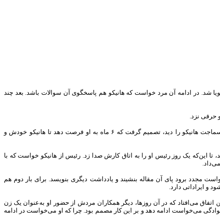
یا شد. در ادامه آن مرد خواست که هانیکو هم پاسخگوی آن سوالات باشد. بعد چند
و حرفی نزد.
تا آن زمان در هیچ دفتر روزنامه‌ای در ژاپن به‌ویژه توکیو که پایتختش بود، خانمی به‌عنوان خبرنگار فعالیت نکرده بود. منتها رئیس آن دفتر روزنامه وقتی علاقه‌مندی و سماجت هانیکو را دید، تصمیم گرفت که ۶ ماه به او فرصت دهد تا هانیکو خودش و
ا این‌که یک روز رئیس او را به اتاق کارش صدا زد. رئیس از هانیکو خواست که با
ی‌داد.
واست مجدد برود پای آن مقاله بنشیند و یادداشت دیگری بنویسد. برای بار دوم هم
د و ایراداتی دارد.
اتفاق می‌افتاد که در آن‌ روزها، دیگر همکاران مردش از حضور او به‌عنوان یک زن
نوادگی می‌خواست ادامه دهد و بر این کار مصمم بود. چرا که او می‌خواست در ادامه