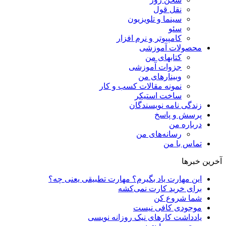
نقل قول
سینما و تلویزیون
سئو
کامپیوتر و نرم افزار
محصولات آموزشی
کتابهای من
جزوات آموزشی
وبینارهای من
نمونه مقالات کسب و کار
ساخت استیکر
زندگی نامه نویسندگان
پرسش و پاسخ
درباره من
رسانه‌ها‌ی من
تماس با من
آخرین خبرها
این مهارت یاد بگیرم؟ مهارت تطبیقی یعنی چه؟
برای خرید کارت نمی‌‌کشه
شما شروع کن
موجودی کافی نیست
یادداشت کارهای نیک روزانه نویسی