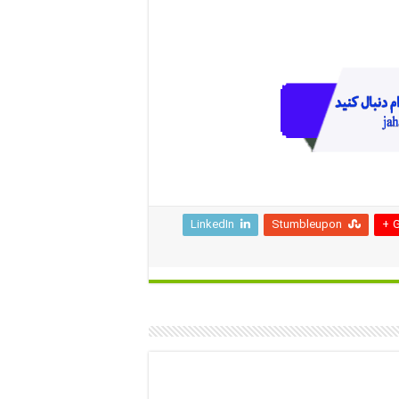
LinkedIn
Stumbleupon
G