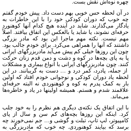
ه نوه‌اش نقش بست.
آن لحظه حس خوبی بهم دست داد. پیش خودم گفتم
خوب که دوران کودکی خود را با این خاطرات به
ار می‌گذارند. شاید در آینده هیچ کدام آنها کوهنورد
‌ای نشوند، یا شاید یا بالعکس این اتفاق بیافتد. اصلاً
 نیست. نکته مهم ماجرا این بود که مادر بزرگی
ند که آنها را همراهی می‌کرد. برای خودم جالب بود.
این روزها خیلی کم پیش می‌آید مادربزرگهای ایرانی
ه پای بچه‌ها در کوه و دشت و دمن قدم زنان حرکت
. چون مادربزرگهای ایرانی با انواع بیماری و مشکلات
مله، پادرد، کمر درد و … دست به گریبانند. در این
 یاد دوران کودکی و نوجوانی خودم افتاد که اولین
به کمک پدرم به کوه و کوهنوردی نه البته حرفه‌ای
مند شدم و هستم. همیشه اولینها در یاد و خاطره‌ها
اند.
ین اتفاق یک نکته‌ی دیگری هم نظرم را به خود جلب
. اینکه این روزها بچه‌های کم سن و سال از پای
پیوتر، لپ تاپ، تبلت و گوشی و… جم نمی‌خورند چه
د که بیایند کوهنوردی. چه خوب که مادربزرگی به