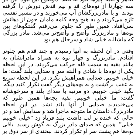
چهارتا از نوه‌های قد و نیم قدش دورش را گرفته
د و با مادربزرگشان آب می‌خورند و در مسیر نفسی
 می‌کردند و به هیچ وجه کلمه مامان جون از دهانش
افتاد. همین طور که جلوتر می‌رفتم گفتگوهای بین
ها و مادربزرگ واضح و واضح‌تر می‌شد. مادر بزرگی
اشالله خیلی شاد و سرحال هم بود.
ی در آن لحظه به آنها رسیدم و چند قدم هم جلوتر
دم. مادربزرگ و چهار نوه به همراه مادرانشان به
د بقیه به سمت قله حرکت می‌کردند. در این لحظه‌
از نوه‌ها با شادی و البته سر و صدایی بلند گفت: ما
ی خوبیم. صدایی همراهیش نکرد. در این لحظه سریع
قب برگشت و به بچه‌های دیگر گفت تکرار کنید دیگه.
 خیلی خوبیم. دو مرتبه با صدای بلند و سرخوشانه
: ما خیلی خوبیم. بقیه بچه‌ها همین طور که
خندیدند صدایی از آنها بلند نشد. در این لحظه
بزرگ داستان ما متوجه ماجرا شد و صدایش آمد و در
 که خنده بر لب داشت بلند فریاد زد “خیلی خوبیم
ی”. همین که صدای مادر بزرگ به گوش رسید. باقی
ها هم پشت سر او تکرار کردند. لبخندی از سر ذوق بر