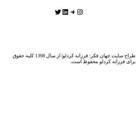
تلگرام
اینستاگرم
توییتر
لینکداین
طراح سایت جهان فکر: فرزانه کردلو| از سال 1398 کلیه حقوق
 فرزانه کردلو محفوظ است.