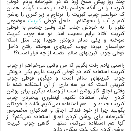
چند روز پیش صبح زود که در آشپزخانه بودم. قوطی
کبریت را بی آنکه حواسم باشد در دست گرفتم. همین
که خواستم چوب کبریت را بردارم و زیر کتری را روشن
کنم و آب را بجوشانم. داخل قوطی
کبریت
موضوعی
نظرم را به خودش جلب کرد. وقتی چشمم به قوطی
کبریت افتاد برایم عجیب آمد. دو سه چوب کبریت
سوخته و یکی سالم درونش هویدا بود. مثل اینکه
حواسمان نبوده چوب کبریتهای سوخته رفتن داخل
قوطی چوب کبریتهای سالم. قضیه از چه قرار است؟!
راستی یادم رفت بگویم که من وقتی می‌خواهم از چوب
کبریت استفاده کنم دو قوطی کبریت داریم یکی درونش
چوب کبریتهای سالم است و دیگری قوطی چوب
کبریتی است که دو سه باری از آن استفاده شده تا
وقتی اجاق گاز روشن است از وسیله دیگری برای روشن
کردن اجاق استفاده نکنیم. اینطوری بیخودی چوب
کبریت جدید و … هم استفاده نمی‌کنیم. شاید با خودتان
بگویید چرا از خود فندک اجاق و فندکهای مخصوص
آشپزخانه برای روشن کردن اجاق استفاده نمی‌کنم؟ از
آنها هم استفاده می‌کنم، منتها گاهی چوب کبریت
روشن کردن یک لذت دیگری دارد.