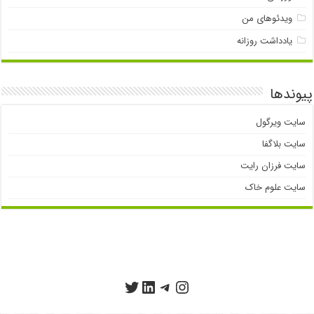
ویدئوهای من
یادداشت روزانه
پیوندها
سایت ویرگول
سایت بلاگفا
سایت فرزان رایت
سایت علوم خاک
تلگرام
اینستاگرم
توییتر
لینکداین