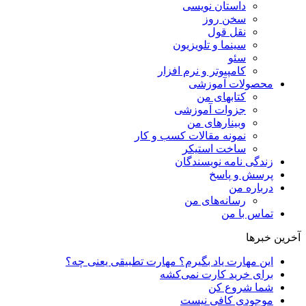
داستان نویسی
سخن روز
نقل قول
سینما و تلویزیون
سئو
کامپیوتر و نرم افزار
محصولات آموزشی
کتابهای من
جزوات آموزشی
وبینارهای من
نمونه مقالات کسب و کار
ساخت استیکر
زندگی نامه نویسندگان
پرسش و پاسخ
درباره من
رسانه‌ها‌ی من
تماس با من
آخرین خبرها
این مهارت یاد بگیرم؟ مهارت تطبیقی یعنی چه؟
برای خرید کارت نمی‌‌کشه
شما شروع کن
موجودی کافی نیست