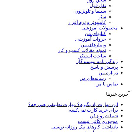
نقل قول
سینما و تلویزیون
سئو
کامپیوتر و نرم افزار
محصولات آموزشی
کتابهای من
جزوات آموزشی
وبینارهای من
نمونه مقالات کسب و کار
ساخت استیکر
زندگی نامه نویسندگان
پرسش و پاسخ
درباره من
رسانه‌ها‌ی من
تماس با من
آخرین خبرها
این مهارت یاد بگیرم؟ مهارت تطبیقی یعنی چه؟
برای خرید کارت نمی‌‌کشه
شما شروع کن
موجودی کافی نیست
یادداشت کارهای نیک روزانه نویسی