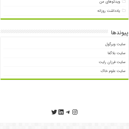
ویدئوهای من
یادداشت روزانه
پیوندها
سایت ویرگول
سایت بلاگفا
سایت فرزان رایت
سایت علوم خاک
تلگرام
اینستاگرم
توییتر
لینکداین