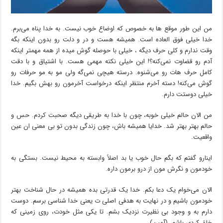
من این طور موقع ها به خصوص که اوضاع خوب نیست. به خدا پناه می‌برم.
خدا خیلی فوق العاده است. همیشه هست و در و دلت رو بدون اینکه بگه
وقت ندارم و کلی حرف دیگه ، خیلی با حوصله گوش میده از همه مهمتر اینکه
آدم رو قضاوت نمی‌کنه؟! این خیلی نکته مهمی هست. با اشتیاق و با دقت
کامل حرف هات رو می‌شنوه. درسته هیچی نمی‌گه ولی مو به مو حرفات رو
گوش می‌کنه! دسته آخرم منتظر اینکه درخواست آخرمون رو بهش بگیم. خدا
خیلی دوستت دارم.
من الان حالم خیلی خوبه، چون با خدا به طریقی دیگه صحبت کردم. حس و
حالم بهتر بهتر شد. خدایا همیشه باش، چون زندگی بدون تو بی معنی ان عین
واقعیت.
اینارو گفتم که بگم حال خوب یا بد اصلاً وابسته به محیط نیست. بستگی به
خودمون و نگرش مون از درو برمون داره.
الان می‌خوام یک دعا بکم. خدا یک قدرتی بده همیشه در حال شناخت بهتر
خودمون باشیم و در نهایت به هدفی اصلی ت یعنی خدا شناسی برسم. دوست
دارم به و وجود بی نظیرت نزدیک بشم. تا یکی مثل خودت، روی زمینی که
خلق کردی باشم. (آمین)