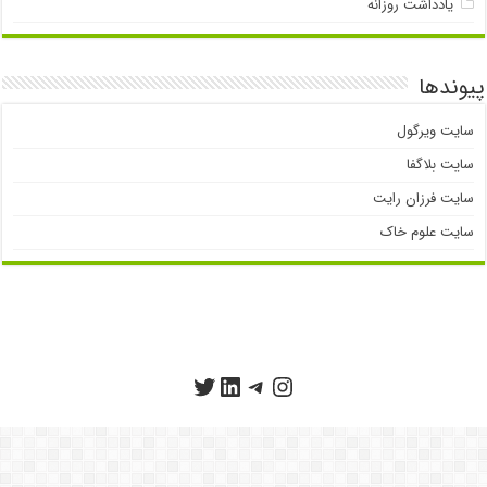
یادداشت روزانه
پیوندها
سایت ویرگول
سایت بلاگفا
سایت فرزان رایت
سایت علوم خاک
تلگرام
اینستاگرم
توییتر
لینکداین