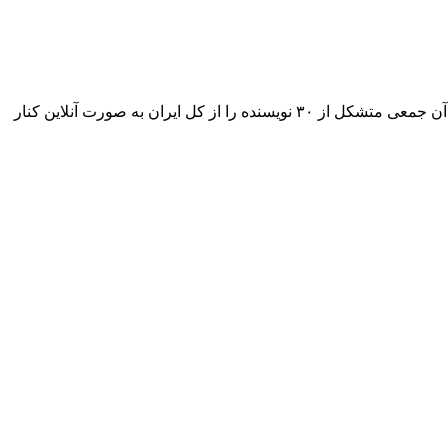
در شهریور ماه ۱۳۹۹ گروهی نویسنده با سرپرستی الهام عبدی داستانی با نام «آخرین گناه» را به رشته تحریر درآوردیم. همین داستان و نام آن جمعی متشکل از ۳۰ نویسنده را از کل ایران به صورت آنلاین کنار