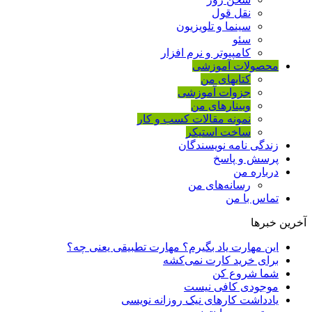
نقل قول
سینما و تلویزیون
سئو
کامپیوتر و نرم افزار
محصولات آموزشی
کتابهای من
جزوات آموزشی
وبینارهای من
نمونه مقالات کسب و کار
ساخت استیکر
زندگی نامه نویسندگان
پرسش و پاسخ
درباره من
رسانه‌ها‌ی من
تماس با من
آخرین خبرها
این مهارت یاد بگیرم؟ مهارت تطبیقی یعنی چه؟
برای خرید کارت نمی‌‌کشه
شما شروع کن
موجودی کافی نیست
یادداشت کارهای نیک روزانه نویسی