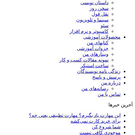
داستان نویسی
سخن روز
نقل قول
سینما و تلویزیون
سئو
کامپیوتر و نرم افزار
محصولات آموزشی
کتابهای من
جزوات آموزشی
وبینارهای من
نمونه مقالات کسب و کار
ساخت استیکر
زندگی نامه نویسندگان
پرسش و پاسخ
درباره من
رسانه‌ها‌ی من
تماس با من
آخرین خبرها
این مهارت یاد بگیرم؟ مهارت تطبیقی یعنی چه؟
برای خرید کارت نمی‌‌کشه
شما شروع کن
موجودی کافی نیست