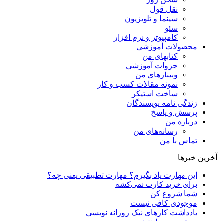
نقل قول
سینما و تلویزیون
سئو
کامپیوتر و نرم افزار
محصولات آموزشی
کتابهای من
جزوات آموزشی
وبینارهای من
نمونه مقالات کسب و کار
ساخت استیکر
زندگی نامه نویسندگان
پرسش و پاسخ
درباره من
رسانه‌ها‌ی من
تماس با من
آخرین خبرها
این مهارت یاد بگیرم؟ مهارت تطبیقی یعنی چه؟
برای خرید کارت نمی‌‌کشه
شما شروع کن
موجودی کافی نیست
یادداشت کارهای نیک روزانه نویسی