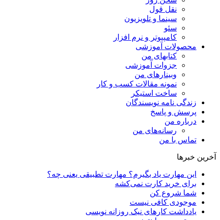
نقل قول
سینما و تلویزیون
سئو
کامپیوتر و نرم افزار
محصولات آموزشی
کتابهای من
جزوات آموزشی
وبینارهای من
نمونه مقالات کسب و کار
ساخت استیکر
زندگی نامه نویسندگان
پرسش و پاسخ
درباره من
رسانه‌ها‌ی من
تماس با من
آخرین خبرها
این مهارت یاد بگیرم؟ مهارت تطبیقی یعنی چه؟
برای خرید کارت نمی‌‌کشه
شما شروع کن
موجودی کافی نیست
یادداشت کارهای نیک روزانه نویسی