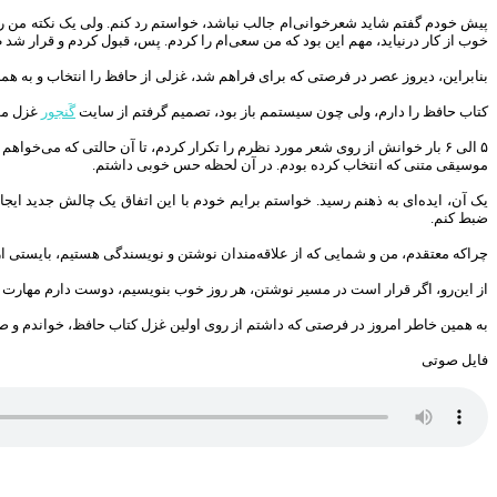
پیش خودم گفتم شاید شعرخوانی‌ام جالب نباشد، خواستم رد کنم. ولی یک نکته من را
خوب از کار درنیاید، مهم این بود که من سعی‌ام را کردم. پس، قبول کردم و قرار شد طی
بنابراین، دیروز عصر در فرصتی که برای فراهم شد، غزلی از حافظ را انتخاب و به‌ ه
کتاب حافظ را دارم، ولی چون سیستمم باز بود، تصمیم گرفتم از سایت
گَنجور
غزل مور
۵ الی ۶ بار خوانش از روی شعر مورد نظرم را تکرار کردم، تا آن حالتی که می‌خوا
موسیقی متنی که انتخاب کرده بودم. در آن لحظه حس خوبی داشتم.
یک آن، ایده‌ای به ذهنم رسید. خواستم برایم خودم با این اتفاق یک چالش جدید ایجاد 
ضبط کنم.
چراکه معتقدم، من و شمایی که از علاقه‌مندان نوشتن و نویسندگی هستیم، بایستی ا
از این‌رو، اگر قرار است در مسیر نوشتن، هر روز خوب بنویسیم، دوست دارم مهارت سخنو
به همین خاطر امروز در فرصتی که داشتم از روی اولین غزل کتاب حافظ، خواندم و صدا
فایل صوتی