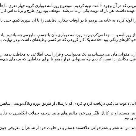
مرینی که در آن وجود داشت تهیه کردیم. موضوع روزنامه دیواری گروه چهار نفری ما «
ه‌عهده داشت. هر بار که نوبت یکی از ما می‌شد، موظف بود روی طرح و برنامه‌اش کار ک
ا لوله کرده به خانه می‌بردیم تا در اوقات بیکاری دقایقی را با آن سپری کنیم. 
 روزنامه و … جدا می‌کردیم به روزنامه دیواری‌مان با چسبِ مایع می‌چسباندیم. 
خودکارهای رنگی بود. خلاصه یک کار گروهی که هر کسی وظیفه‌ای داشت و در نهایت بعد ا
دیواری مقوایی‌مان می‌چسبانیدیم یک محتواست و قرار است اطلاعی به مخاطب بدهد. ر
بل مکانش را تعیین کردیم چه محتوایی قرار دهیم تا برای مخاطبی که بچه‌های هم‌سن
نی دعوت می‌کنم، دریافت کردم. فردی که پارسال از طریق دوره وبلاگ‌نویسی شاهین کل
یز هست. او در کانال تلگرامی خود چالش‌های مانند ترجمه جملات انگلیسی به فارسی،
ی بود.
وردم. من به شعر و شعرخوانی علاقه‌مند هستم و در خلوت خود از شاعران معروفی چون