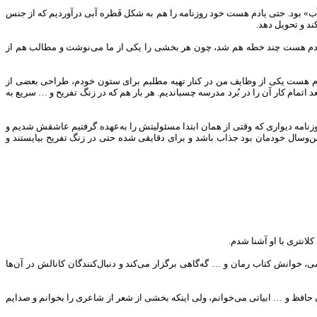
آب» بود. حتی یادم هست خود روزنامه را هم به شکل قَطره آبی درآوردیم که از جنس
ند و تحویل دهد.
حتی یادم هست چند خطه هم شد، چون هر بخشی را یکی از ما می‌نوشت و مطالب هم از
یادم هست یکی از وظایف من در کنار تهیه مطلبم برای ستون خودم، طراحی بعضی از
تمام کار آن را در بُرد مدرسه چسباندیم. هر بار هم که در زنگ تفریح و … سریع به
وزنامه دیواری که وقتی از همان ابتدا مسئولیتش را به‌عهده گرفتیم عاشقش شدیم و
‌و‌سال خودمان بود جذاب باشد و برای دقایقی شده حتی در زنگ تفریح بیایستند و
انتری با او آشنا شدم.
 خوانش کتاب رمان و … گه‌گاهی برگزار می‌کند و دنبال‌کنندگان کانالش در آن‌ها
 حافظ و … ابیاتی می‌خوانم، ولی اینکه بخشی از شعر از شاعری را بخوانم و صدایم