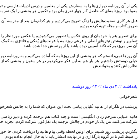
یکی از آن روزنامه دیواری‌ها را به سفارش یکی از معلمین و درس ادبیات فارسی و ت
مقوا بود. روزنامه‌ای که حاصل کار چهار نفری‌مان بود و تکمیل هر بخشی را یک نفر ب
قبل هر کاری صحبت‌هایش را زنگ تفریح می‌کردیم و هر کدام‌مان بعد از مدرسه آن ر
طریق کتاب و مجله تهیه کرده بودیم.
برای تصویر هم یا خودمان از روی عکس یا تصویر می‌کشیدیم یا عکس موردنظر را از
تصاویر و نوشتن تیترهای اصلی و فرعی روزنامه با فونت‌های پُفکی و فانتزی به کمک 
آن سر می‌زدیم که نکند آسیبی دیده باشد یا از پونسش جدا شده باشد.
آن روزها نمی‌دانستم که هر بخشی از این روزنامه که آماده می‌کنیم و به روزنامه 
خیلی دوستش داشتیم. هر بار هم به این فکر می‌کردیم در هر ستون و بخشی که از ق
نظاره‌اش کنند و بخوانندش.
یادداشت ۲: ۴ دی ماه ۱۴۰۲- روز دوشنبه
شعرخوانی
پریشب در تلگرام از هانیه عُلیایی پیامی تحت این عنوان که شما را به چالش شعرخوا
هانیه علیایی مترجم زبان انگلیسی است و چند کتاب هم ترجمه کرده و دبیر ریاضی ن
شرکت می‌کنند. من یک‌بار خودم در چالش ترجمه یک نقل‌قول شرکت کردم. تجربه خوب
بگذریم. پریشب روز شنبه، برای اولین لحظه وقتی پیام هانیه را دریافت کردم، جا خ
را ضبط کنم تا در گروه بارگذاری و در نهایت انتشار یابد تا به حال انجام نداده بودم.