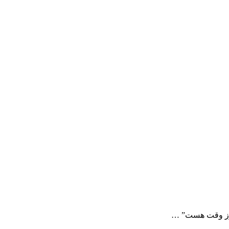
هنوز وقت هست” …