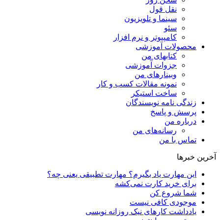
نقل قول
سینما و تلویزیون
سئو
کامپیوتر و نرم افزار
محصولات آموزشی
کتابهای من
جزوات آموزشی
وبینارهای من
نمونه مقالات کسب و کار
ساخت استیکر
زندگی نامه نویسندگان
پرسش و پاسخ
درباره من
رسانه‌ها‌ی من
تماس با من
آخرین خبرها
این مهارت یاد بگیرم؟ مهارت تطبیقی یعنی چه؟
برای خرید کارت نمی‌‌کشه
شما شروع کن
موجودی کافی نیست
یادداشت کارهای نیک روزانه نویسی