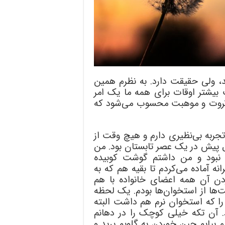
د، ولی حقیقت دارد. به نظرم همین
یشتر اوقات برای همه ما یک امر
 ثروت و موهبت محسوب می‌شود که
به بی‌نظیری دارم و هیچ وقت از
م. ماجرا اینطور شروع شد که ۵ و ۶ سال پیش در یک عصر تابستان بود. من
 نبود و من داشتم گوشت کوبیده
انه آماده می‌کردم تا بقیه هم که به
وردن آن همه اعضای خانواده با هم
ا از استخوان‌ها بودم. یک لحظه
 که استخوان نرم هم داشت البته
 آن تکه خیلی کوچک را در دهانم
 بیایم حین خوردن به گلویم پرید و