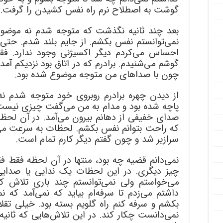
گوشت به اصطلاح نرم راه نفس کشیدن را گرفت. ا
بعد چند ثانیه نگذشت که متوجه شدم نه موضوع ج
نمی‌توانستم نفس بکشم. از جایم بلند شدم. حتی 
احساس می‌کردم دیگر اکسیژنی وجود ندارد. فق
گوشم می‌شنیدم. برادرم که در اتاق بود نزدیکم آمد
چون با صداهای من متوجه موضوع شده بود.
از دیدن چهره برادرم روبروی خود متوجه شدم 
پاچه شده بود و مدام به من می‌گفت چیزی نیست من
صدای خفیفی از دهانم بیرون می‌آمد. در آن لحظه
که راحت بتوانم نفس بکشم. لحظات به سرعت می
سرازیر شد و چون گفتم دیگر کارم تمام است.
نمی‌دانم قضیه چه بود، منتها در آن لحظه فقط 
چیز دیگری. در این لحظات یک ندایی یا صدای
می‌خواستم ولی نمی‌توانستم چند باری تلاش کر
داشتم می‌زدم تا سرفه‌ام بیاید که نمی‌آمد که ن
بکشم و سرفه کنم راه گلویم بسته بود. خیلی تقلا
نمی‌دانست چکار کند. در این تلاش‌هایی که ثانیه