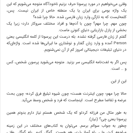
وقتی می‌خواهیم در مورد پرسونا حرف بزنیم ناخودآگاه متوجه می‌شویم که این
یک واژه بومی برای ایران یا یک منطقه خاص از ایران نیست. پس،
کلمه‌ایست ‌که به تازگی وارد زبان فارسی شده. حالا چرا شده؟
چون مهم. چرا مهم؟ چون با آدم‌ها و افراد مختلف سروکار دارد؛ زیرا یک
بخشی از پازل بازاریابی دنیای کنونی ماست.
گفتم از زبان فارسی گرفته نشده. بله درست این پرسونا از کلمه انگلیسی یعنی
Person آمده و وارد زبان گفتار و نوشتاری ما ایرانی‌ها شده است. واژه‌ای‌که
در دنیای تبلیغات دیجیتالی امروز کم از آن نمی‌شنویم.
پس اگر به لغت‌نامه انگلیسی سر بزنید. متوجه می‌شوید پرسون شخص، کس
و … است.
این از این.
حالا چرا مهم؛ چون اینترنت هست؛ چون شیوه تبلیغ فرق کرده؛ چون بحث
عرضه و تقاضا مطرح است. اینجاست که فرد و شخص وسط می‌آید.
به طور مثال من فرزانه کردلو که یک شخص هستم نیاز دارم بدونم همین
پرسونا یعنی چی؟ (نیاز).
چطور به جواب سوالم برسم. می‌توان به کتاب‌های مختلف در این زمینه
مراجعه کرد، ولی راه آسانی‌تری هم هست. گوگل کنیم. بله گوگل. وقتی