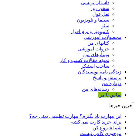
داستان نویسی
سخن روز
نقل قول
سینما و تلویزیون
سئو
کامپیوتر و نرم افزار
محصولات آموزشی
کتابهای من
جزوات آموزشی
وبینارهای من
نمونه مقالات کسب و کار
ساخت استیکر
زندگی نامه نویسندگان
پرسش و پاسخ
درباره من
رسانه‌ها‌ی من
تماس با من
آخرین خبرها
این مهارت یاد بگیرم؟ مهارت تطبیقی یعنی چه؟
برای خرید کارت نمی‌‌کشه
شما شروع کن
موجودی کافی نیست