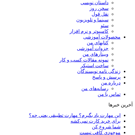
داستان نویسی
سخن روز
نقل قول
سینما و تلویزیون
سئو
کامپیوتر و نرم افزار
محصولات آموزشی
کتابهای من
جزوات آموزشی
وبینارهای من
نمونه مقالات کسب و کار
ساخت استیکر
زندگی نامه نویسندگان
پرسش و پاسخ
درباره من
رسانه‌ها‌ی من
تماس با من
آخرین خبرها
این مهارت یاد بگیرم؟ مهارت تطبیقی یعنی چه؟
برای خرید کارت نمی‌‌کشه
شما شروع کن
موجودی کافی نیست