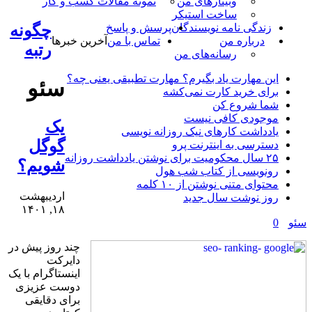
وبینارهای من
نمونه مقالات کسب و کار
ساخت استیکر
زندگی نامه نویسندگان
پرسش و پاسخ
چگونه
درباره من
تماس با من
آخرین خبرها
رتبه
رسانه‌ها‌ی من
این مهارت یاد بگیرم؟ مهارت تطبیقی یعنی چه؟
سئو
برای خرید کارت نمی‌‌کشه
شما شروع کن
موجودی کافی نیست
یک
یادداشت کارهای نیک روزانه نویسی
گوگل
دسترسی به اینترنت پرو
۲۵ سال محکومیت برای نوشتن یادداشت روزانه
شویم؟
رونویسی از کتاب شب هول
محتوای متنی نوشتن از ۱۰ کلمه
اردیبهشت
روز نوشت سال جدید
۱۸, ۱۴۰۱
سئو
0
چند روز پیش در
دایرکت
اینستاگرام با یک
دوست عزیزی
برای دقایقی