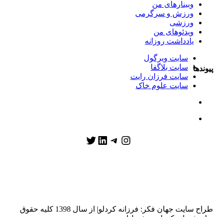
وبینارهای من
ورزش و سرگرمی
ورزشی
ویدئوهای من
یادداشت روزانه
سایت ویرگول
سایت بلاگفا
پیوندها
سایت فرزان رایت
سایت علوم خاک
تلگرام
اینستاگرم
توییتر
لینکداین
طراح سایت جهان فکر: فرزانه کردلو| از سال 1398 کلیه حقوق