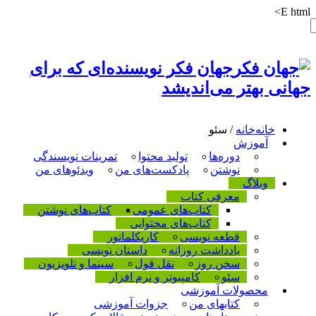
E html>
جهان فکر نویسنده‌ای که برای
جهانی بهتر می‌اندیشد
خانه
خانه
/
سئو
آموزش
دوره‌ها
تولید محتوا
تمرینات نویسندگی
نوشتن
پادکست‌های من
ویدئوهای من
وبلاگ
معرفی کتاب
کتاب‌های عمومی
کتاب‌های نوشتن
کتاب‌های محتوایی
قطعه نویسی
کاریکلماتور
یادداشت روزانه
داستان نویسی
سخن روز
نقل قول
سینما و تلویزیون
سئو
کامپیوتر و نرم افزار
محصولات آموزشی
کتابهای من
جزوات آموزشی