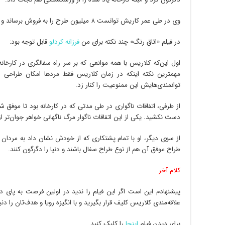
وی در طی عمر کاریش توانست ۸ میلیون طرح را به فروش برساند و به موفقیت‌های قابل توجهی هم دست پیدا کند.
در فیلم «اتاق رنگ» چند نکته برای من
فرزانه کردلو
قابل توجه بود:
اول این‌که کلاریس با همه موانعی که بر سر راه سفالگری‌ در کارخا
مهمترین نکته اینکه در زمان کلاریس فقط مردها امکان طراحی س
توانمندی‌هایش این ممنوعیت را کنار زد.
از طرفی، اتفاقات ناگواری در طی مدتی که در کارخانه بود تا موفق 
دست نکشید. یکی از این اتفاقات ناگوار مرگ ناگهانی خواهر جوان‌تر 
از سوی دیگر، او با تمام پشتکاری که از خودش نشان داد به مردان آن
طراح موفق آن هم از نوع طراح سفال باشند و دنیا را دگرگون کنند.
کلام آخر
پیشنهادم این است اگر این فیلم را ندید در اولین فرصت به پای د
علاقه‌مندی کلاریس کلیف قرار بگیرید و با انگیزه رویا و هدف‌تان را دن
برای دیدن فیلم
اینجا
را کلیک کنید.