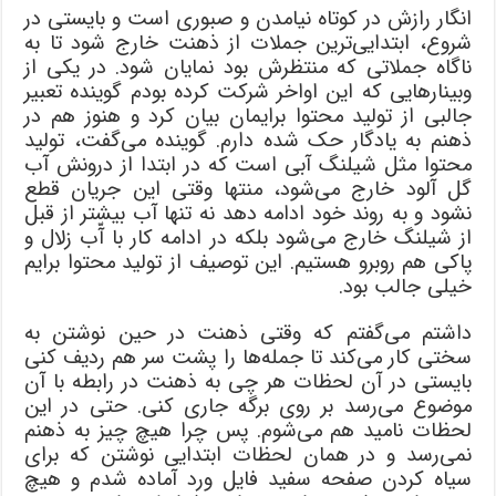
انگار رازش در کوتاه نیامدن و صبوری است و بایستی در
شروع، ابتدایی‌ترین جملات از ذهنت خارج شود تا به
ناگاه جملاتی که منتظرش بود نمایان شود. در یکی از
وبینارهایی که این اواخر شرکت کرده بودم گوینده تعبیر
جالبی از تولید محتوا برایمان بیان کرد و هنوز هم در
ذهنم به یادگار حک شده دارم. گوینده می‌گفت، تولید
محتوا مثل شیلنگ آبی است که در ابتدا از درونش آب
گل آلود خارج می‌شود، منتها وقتی این جریان قطع
نشود و به روند خود ادامه ‌دهد نه تنها آب بیشتر از قبل
از شیلنگ خارج می‌شود بلکه در ادامه کار با آّب زلال و
پاکی هم روبرو هستیم. این توصیف از تولید محتوا برایم
خیلی جالب بود.
داشتم می‌گفتم که وقتی ذهنت در حین نوشتن به
سختی کار می‌کند تا جمله‌ها را پشت سر هم ردیف کنی
بایستی در آن لحظات هر چی به ذهنت در رابطه با آن
موضوع می‌رسد بر روی برگه جاری کنی. حتی در این
لحظات نامید هم می‌شوم. پس چرا هیچ چیز به ذهنم
نمی‌رسد و در همان لحظات ابتدایی نوشتن که برای
سیاه کردن صفحه سفید فایل ورد آماده شدم و هیچ