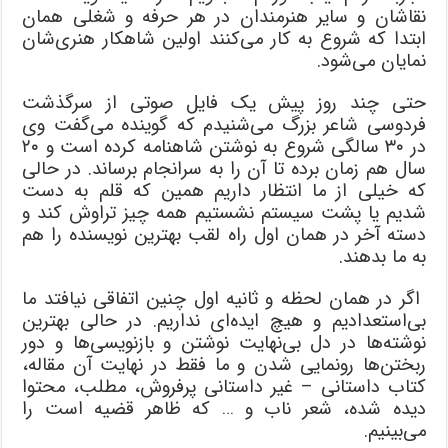
نقاشان و سایر هنرمندان در هر حرفه و شغلی همان
ابتدا که شروع به کار می‌کنند اولین شاهکار هنری‌شان
نمایان می‌شود.
حتی چند روز پیش یک فایل صوتی از سرگذشت
فردوسی شاعر بزرگ می‌شنیدم که گوینده می‌گفت وی
در ۳۰ سالگی شروع به نوشتن شاهنامه کرده است و ۲۰
سال هم زمان برده تا آن را به سرانجام برساند. در حالی
که خیلی از ما انتظار داریم همین که قلم به دست
شدیم یا پشت سیستم نشستیم همه چیز تراوش کند و
دسته آخر در همان اول راه لقب بهترین نویسنده را هم
به ما بدهند.
اگر در همان لحظه و ثانیه اول چنین اتفاقی نیافتد ما
بی‌استعدادیم و هیچ ایده‌ای نداریم. در حالی بهترین
نوشته‌ها در دل بی‌نهایت نوشتن و بازنویسی‌ها و دور
ربختن‌ها رونمایی شدن و ما فقط در نهایت آن مقاله،
کتاب داستانی – غیر داستانی پرفروش، مطلب، محتوا
دیده شده، شعر ناب و … که ظاهر قضیه است را
می‌بینیم.