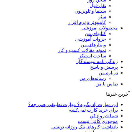
نقل قول
سینما و تلویزیون
سئو
کامپیوتر و نرم افزار
محصولات آموزشی
کتابهای من
جزوات آموزشی
وبینارهای من
نمونه مقالات کسب و کار
ساخت استیکر
زندگی نامه نویسندگان
پرسش و پاسخ
درباره من
رسانه‌ها‌ی من
تماس با من
آخرین خبرها
این مهارت یاد بگیرم؟ مهارت تطبیقی یعنی چه؟
برای خرید کارت نمی‌‌کشه
شما شروع کن
موجودی کافی نیست
یادداشت کارهای نیک روزانه نویسی