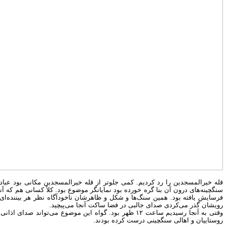
قله خیرالمسجدین را رد کردیم. کمی جلوتر از قله خیرالمسجدین مکانی بود عباد
سنگچینه‌های درون آن بنا گره خورده بود نمایانگر موضوع بود. کلاً کسانی هم ک
فرسایش یافته بود. همین سنگ‌ها و شکل و ظاهرشان ناخودآگاه نظر هر بیننده‌ا
رویشان گذر می‌کردی صدای جالبی در فضا ساکت آنجا می‌پیچید.
وقتی به آنجا رسیدیم ساعت ۱۲ ظهر بود. گواه این موضو
روستاییان و اهالی سنگچینی درست کرده بودند.