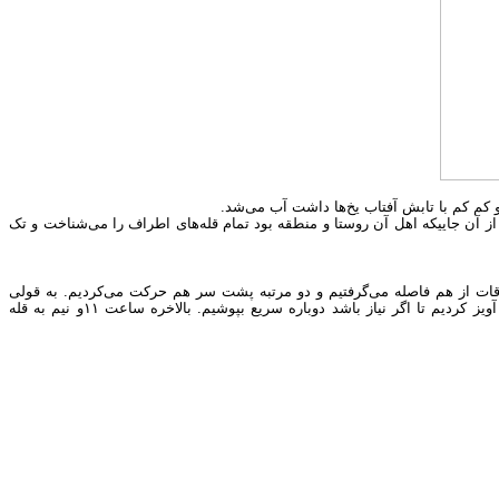
وردیم و ساعت نزدیک ۸:۳۰ دوباره مسیر حرکت را در پیش گرفتیم. راهنما از آن جاییکه اهل آن روستا و منطقه بود تمام قله‌های اطراف را می‌شناخت و تک
قات از هم فاصله می‌گرفتیم و دو مرتبه پشت سر هم حرکت می‌کردیم. به قولی
حواسمان به پشت سرمان بود. در مسیر به قدری هوا خوب بود همگی‌مان لباس‌های گرم کوهنوردی خود را درآوردیم یا در کوله گذاشتیم یا در کنار بند کوله خود آویز کردیم تا اگر نیاز باشد دوباره سریع بپوشیم. بالاخره ساعت ۱۱و نیم به قله