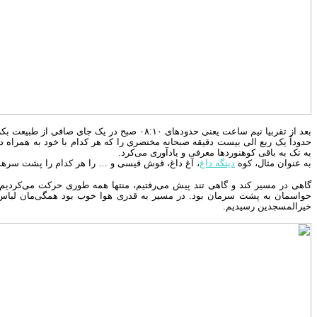
بعد از تقربیا نیم ساعت یعنی حدودهای ۰۸:۱۰ صبح در یک جای صافی از طبیعت بکر که آبشخور حیوانات هم بود اتراق کردیم. از سرمای شب قبل آبشخور یخ زده بود و کم کم با تابش آفتاب یخ‌ها داشت آب می‌شد.
به تک به باقی کوهنوردها معرفی و یادآوری می‌کرد.
به عنوان مثال، کوه
دینگه داغ
، آغ داغ، قوش قیسی و … را هر کدام را پشت سرهم د
گاهی در مسیر کند و گاهی تند پیش می‌رفتیم، منتها همه طوری حرکت می‌کردیم
خیرالمسجدین رسیدیم.